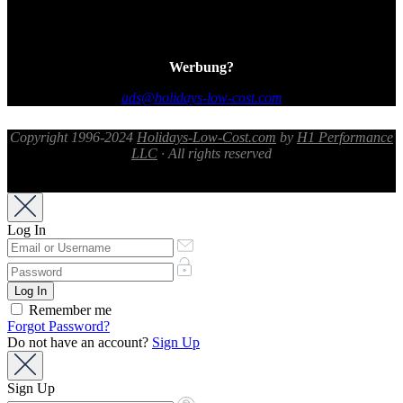
Werbung?
ads@holidays-low-cost.com
Copyright 1996-2024
Holidays-Low-Cost.com
by
H1 Performance
LLC
· All rights reserved
Log In
Remember me
Forgot Password?
Do not have an account?
Sign Up
Sign Up